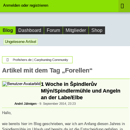
Anmelden oder registrieren
Blog
Dashboard
Forum
Mitglieder
Shop
Ungelesene Artikel
Profishers.de | Carphunting Community
Artikel mit dem Tag „Forellen“
1 Woche in Špindlerův
Mlýn/Spindlermühle und Angeln
an der Labe/Elbe
André Jähnigen
9. September 2014, 23:23
Hallo,
wie bereits hier im Blog geschrieben, war ich am Anfang diesen Jahres in
Spindlermühle im Urlaub und bereits da ist die Entscheidung gefallen, in