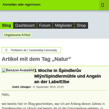
Anmelden oder registrieren
Blog
Dashboard
Forum
Mitglieder
Shop
Ungelesene Artikel
Profishers.de | Carphunting Community
Artikel mit dem Tag „Natur“
1 Woche in Špindlerův
Mlýn/Spindlermühle und Angeln
an der Labe/Elbe
André Jähnigen
9. September 2014, 23:23
Hallo,
wie bereits hier im Blog geschrieben, war ich am Anfang diesen Jahres in
Spindlermühle im Urlaub und bereits da ist die Entscheidung gefallen, in