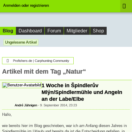
Anmelden oder registrieren
Blog
Dashboard
Forum
Mitglieder
Shop
Ungelesene Artikel
Profishers.de | Carphunting Community
Artikel mit dem Tag „Natur“
1 Woche in Špindlerův
Mlýn/Spindlermühle und Angeln
an der Labe/Elbe
André Jähnigen
9. September 2014, 23:23
Hallo,
wie bereits hier im Blog geschrieben, war ich am Anfang diesen Jahres in
Spindlermühle im Urlaub und bereits da ist die Entscheidung gefallen, in