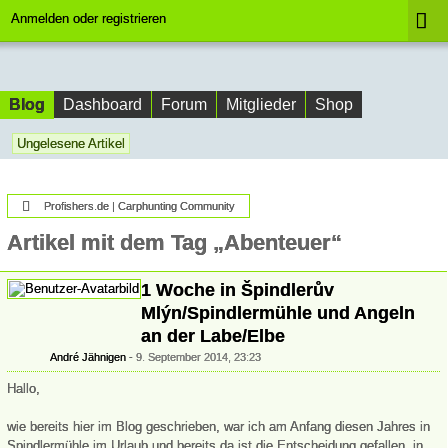
Anmelden oder registrieren
Blog
Dashboard
Forum
Mitglieder
Shop
Ungelesene Artikel
Profishers.de | Carphunting Community
Artikel mit dem Tag „Abenteuer“
1 Woche in Špindlerův
Mlýn/Spindlermühle und Angeln
an der Labe/Elbe
André Jähnigen
9. September 2014, 23:23
Hallo,
wie bereits hier im Blog geschrieben, war ich am Anfang diesen Jahres in
Spindlermühle im Urlaub und bereits da ist die Entscheidung gefallen, in