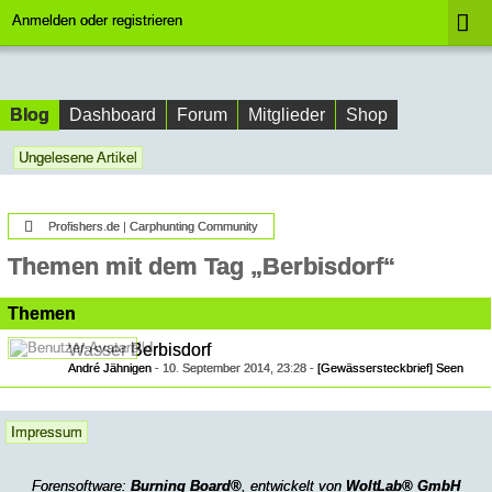
Anmelden oder registrieren
Blog
Dashboard
Forum
Mitglieder
Shop
Ungelesene Artikel
Profishers.de | Carphunting Community
Themen mit dem Tag „Berbisdorf“
Themen
Wasser Berbisdorf
André Jähnigen
-
10. September 2014, 23:28
-
[Gewässersteckbrief] Seen
Impressum
Forensoftware:
Burning Board®
, entwickelt von
WoltLab® GmbH