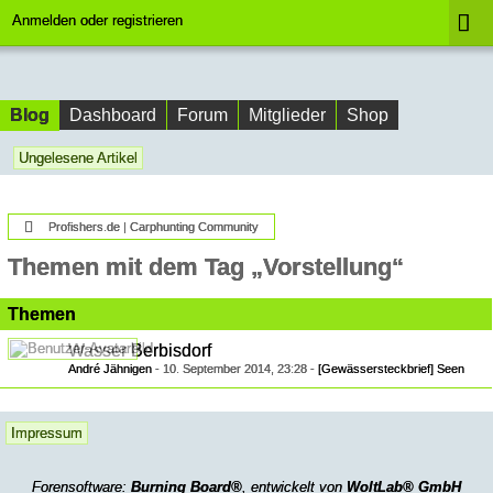
Anmelden oder registrieren
Blog
Dashboard
Forum
Mitglieder
Shop
Ungelesene Artikel
Profishers.de | Carphunting Community
Themen mit dem Tag „Vorstellung“
Themen
Wasser Berbisdorf
André Jähnigen
-
10. September 2014, 23:28
-
[Gewässersteckbrief] Seen
Impressum
Forensoftware:
Burning Board®
, entwickelt von
WoltLab® GmbH