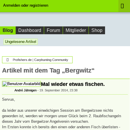
Anmelden oder registrieren
Blog
Dashboard
Forum
Mitglieder
Shop
Ungelesene Artikel
Profishers.de | Carphunting Community
Artikel mit dem Tag „Bergwitz“
Mal wieder etwas fischen.
André Jähnigen
19. September 2014, 23:38
Servus,
da leider aus unserer einwöchigen Session am Bergwitzsee nichts
geworden ist, werden wir morgen unser Glück beim 2. Raubfischangeln
dieses Jahr vom Bergwitzer Angelverein versuchen.
Im Ersten konnte ich bereits den einen oder anderen Fisch überlisten -