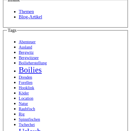
Themen
Blog-Artikel
Tags
Abenteuer
Ausland
Bergwitz
Bergwitzsee
Boilieherstellung
Boilies
Dresden
Forellen
Hooklink
Köder
Location
Natur
Raubfisch
Rig
Spinnfischen
Tschechei