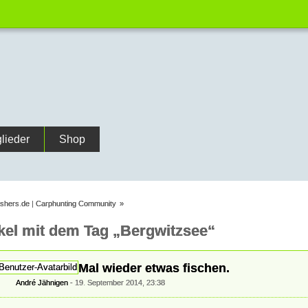
glieder
Shop
ishers.de | Carphunting Community
»
ikel mit dem Tag „Bergwitzsee“
Mal wieder etwas fischen.
André Jähnigen
19. September 2014, 23:38