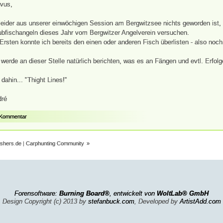
vus,
leider aus unserer einwöchigen Session am Bergwitzsee nichts geworden ist,
bfischangeln dieses Jahr vom Bergwitzer Angelverein versuchen.
Ersten konnte ich bereits den einen oder anderen Fisch überlisten - also noch i
 werde an dieser Stelle natürlich berichten, was es an Fängen und evtl. Erfol
 dahin... "Thight Lines!"
dré
 Kommentar
ishers.de | Carphunting Community
»
Forensoftware:
Burning Board®
, entwickelt von
WoltLab® GmbH
Design Copyright (c) 2013 by
stefanbuck.com
, Developed by
ArtistAdd.com