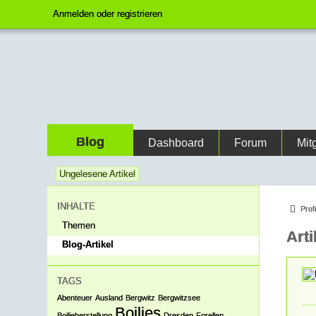
Anmelden oder registrieren
Blog
Dashboard
Forum
Mit
Ungelesene Artikel
INHALTE
Prof
Themen
Art
Blog-Artikel
TAGS
Abenteuer
Ausland
Bergwitz
Bergwitzsee
Boilies
Boilieherstellung
Dresden
Forellen