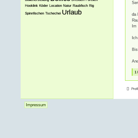
Ser
Hooklink
Köder
Location
Natur
Raubfisch
Rig
Urlaub
Spinnfischen
Tschechei
da 
Rau
Im 
Ich
Bis
An
1
Prof
Impressum