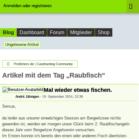
Anmelden oder registrieren
Blog
Dashboard
Forum
Mitglieder
Shop
Ungelesene Artikel
Profishers.de | Carphunting Community
Artikel mit dem Tag „Raubfisch“
Mal wieder etwas fischen.
André Jähnigen
19. September 2014, 23:38
Servus,
da leider aus unserer einwöchigen Session am Bergwitzsee nichts
geworden ist, werden wir morgen unser Glück beim 2. Raubfischangeln
dieses Jahr vom Bergwitzer Angelverein versuchen.
Im Ersten konnte ich bereits den einen oder anderen Fisch überlisten -