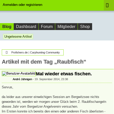
Anmelden oder registrieren
Blog
Dashboard
Forum
Mitglieder
Shop
Ungelesene Artikel
Profishers.de | Carphunting Community
Artikel mit dem Tag „Raubfisch“
Mal wieder etwas fischen.
André Jähnigen
19. September 2014, 23:38
Servus,
da leider aus unserer einwöchigen Session am Bergwitzsee nichts
geworden ist, werden wir morgen unser Glück beim 2. Raubfischangeln
dieses Jahr vom Bergwitzer Angelverein versuchen.
Im Ersten konnte ich bereits den einen oder anderen Fisch überlisten -