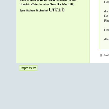
Hal
Hooklink
Köder
Location
Natur
Raubfisch
Rig
Urlaub
Spinnfischen
Tschechei
die
Da 
Ein
Und
Als
Prof
Impressum