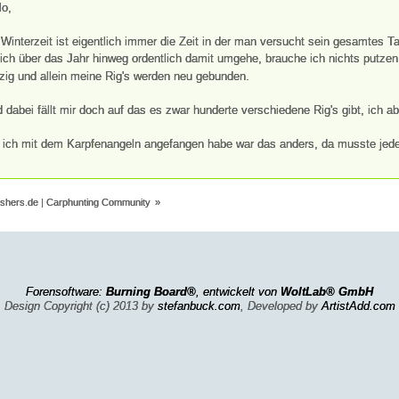
lo,
 Winterzeit ist eigentlich immer die Zeit in der man versucht sein gesamtes T
ich über das Jahr hinweg ordentlich damit umgehe, brauche ich nichts putzen
zig und allein meine Rig's werden neu gebunden.
 dabei fällt mir doch auf das es zwar hunderte verschiedene Rig's gibt, ich a
 ich mit dem Karpfenangeln angefangen habe war das anders, da musste je
ishers.de | Carphunting Community
»
Forensoftware:
Burning Board®
, entwickelt von
WoltLab® GmbH
Design Copyright (c) 2013 by
stefanbuck.com
, Developed by
ArtistAdd.com