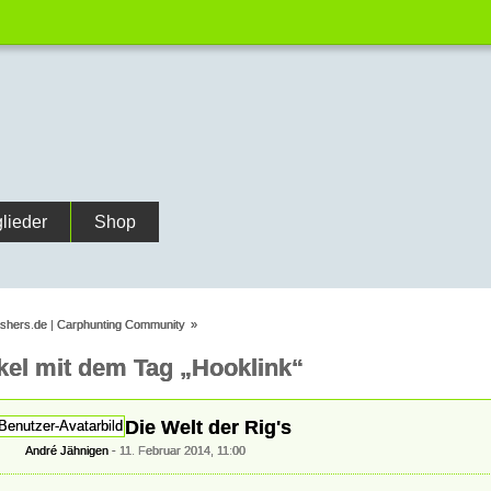
glieder
Shop
ishers.de | Carphunting Community
»
ikel mit dem Tag „Hooklink“
Die Welt der Rig's
André Jähnigen
11. Februar 2014, 11:00