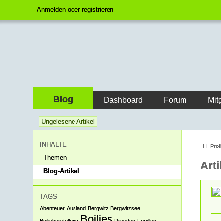
Anmelden oder registrieren
Blog
Dashboard
Forum
Mit
Ungelesene Artikel
INHALTE
Prof
Themen
Art
Blog-Artikel
TAGS
Abenteuer
Ausland
Bergwitz
Bergwitzsee
Boilies
Boilieherstellung
Dresden
Forellen