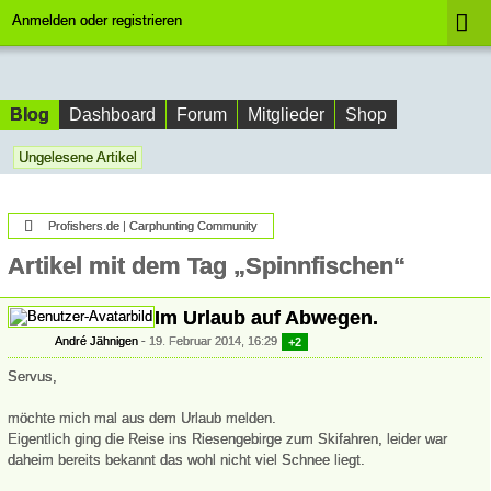
Anmelden oder registrieren
Blog
Dashboard
Forum
Mitglieder
Shop
Ungelesene Artikel
Profishers.de | Carphunting Community
Artikel mit dem Tag „Spinnfischen“
Im Urlaub auf Abwegen.
André Jähnigen
19. Februar 2014, 16:29
+2
Servus,
möchte mich mal aus dem Urlaub melden.
Eigentlich ging die Reise ins Riesengebirge zum Skifahren, leider war
daheim bereits bekannt das wohl nicht viel Schnee liegt.