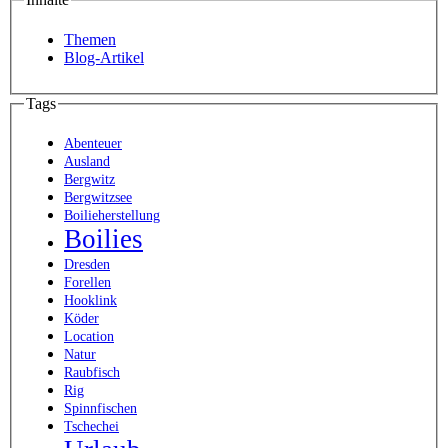
Themen
Blog-Artikel
Tags
Abenteuer
Ausland
Bergwitz
Bergwitzsee
Boilieherstellung
Boilies
Dresden
Forellen
Hooklink
Köder
Location
Natur
Raubfisch
Rig
Spinnfischen
Tschechei