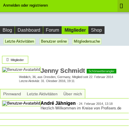
Anmelden oder registrieren
Mitglieder
Blog
Dashboard
Forum
Shop
Letzte Aktivitäten
Benutzer online
Mitgliedersuche
Mitglieder
Jenny Schmidt
Schönwetterangler
Weiblich
36
aus Dresden, Germany
Mitglied seit 22. Februar 2014
Letzte Aktivität
31. Oktober 2016, 19:11
Pinnwand
Letzte Aktivitäten
Über mich
André Jähnigen
-
24. Februar 2014, 13:18
Herzlich Willkommen im Kreise von Profisers.de