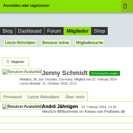
Anmelden oder registrieren
Mitglieder
Blog
Dashboard
Forum
Shop
Letzte Aktivitäten
Benutzer online
Mitgliedersuche
Mitglieder
Jenny Schmidt
Schönwetterangler
Weiblich
36
aus Dresden, Germany
Mitglied seit 22. Februar 2014
Letzte Aktivität
31. Oktober 2016, 19:11
Pinnwand
Letzte Aktivitäten
Über mich
André Jähnigen
-
24. Februar 2014, 13:18
Herzlich Willkommen im Kreise von Profisers.de