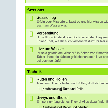
Sessions
Sessionlog
Erfolg oder Misserfolg, lasst es uns hier wissen wi
euch am Wasser war.
Vorbereitung
Hir wollt ins Ausland oder doch nur an den Bagger
Ecke? Egal, wie Ihr euch vorbereitet dürft Ihr hier 
Live am Wasser
Ihr seid gerade am Wasser? In Zeiten von Smartp
Tablet, lasst die daheim gebliebenen doch Live erl
bei euch so läuft!
Technik
Ruten und Rollen
Alles zum Thema Ruten und Rollen, dürft ihr hier s
[Kaufberatung] Rute und Rolle
Bivvys und Shelter
Ein sehr umfangreiches Thema! Alles dazu findet ih
[Kaufberatung] Bivvy und Shelter