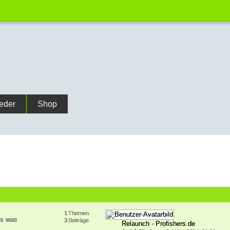
ieder
Shop
1
Themen
es was
3
Beiträge
Relaunch - Profishers.de