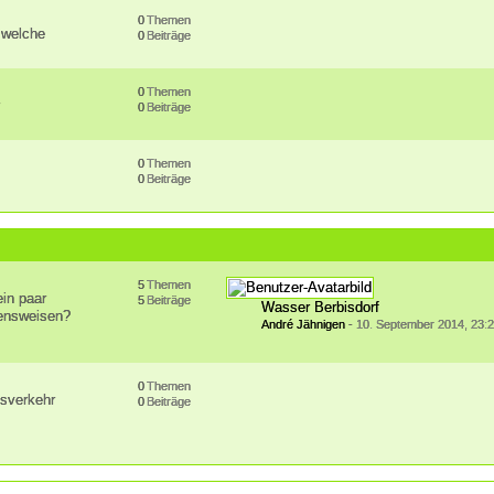
0
Themen
 welche
0
Beiträge
0
Themen
r
0
Beiträge
0
Themen
0
Beiträge
5
Themen
ein paar
5
Beiträge
Wasser Berbisdorf
hensweisen?
André Jähnigen
-
10. September 2014, 23:
0
Themen
fsverkehr
0
Beiträge