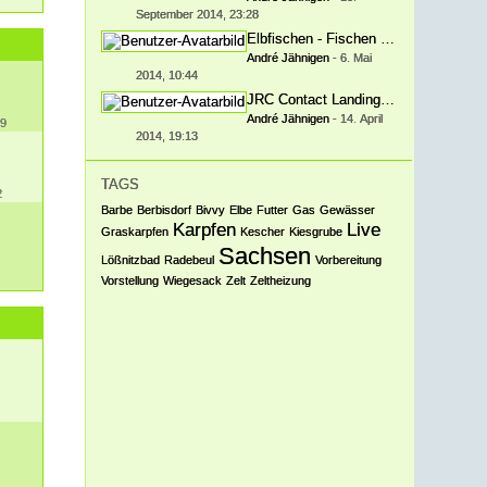
September 2014, 23:28
Elbfischen - Fischen im großen Strom
André Jähnigen
-
6. Mai
2014, 10:44
JRC Contact Landing Net
André Jähnigen
-
14. April
09
2014, 19:13
TAGS
2
Barbe
Berbisdorf
Bivvy
Elbe
Futter
Gas
Gewässer
Karpfen
Live
Graskarpfen
Kescher
Kiesgrube
Sachsen
Lößnitzbad
Radebeul
Vorbereitung
Vorstellung
Wiegesack
Zelt
Zeltheizung