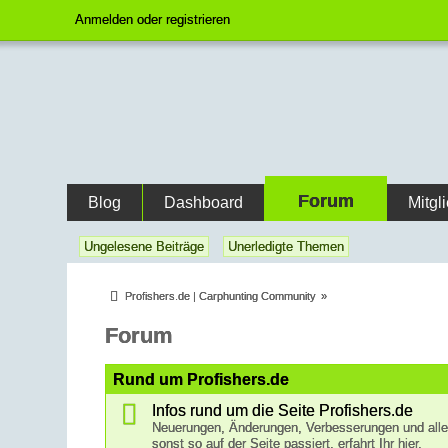
Anmelden oder registrieren
Forum
Blog
Dashboard
Mitgl
Ungelesene Beiträge
Unerledigte Themen
Profishers.de | Carphunting Community
»
Forum
Rund um Profishers.de
Infos rund um die Seite Profishers.de
Neuerungen, Änderungen, Verbesserungen und all
sonst so auf der Seite passiert, erfahrt Ihr hier.