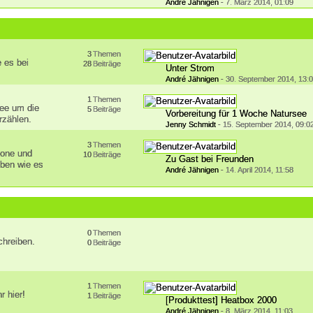
André Jähnigen
-
7. März 2014, 01:09
3
Themen
e es bei
28
Beiträge
Unter Strom
André Jähnigen
-
30. September 2014, 13:
1
Themen
see um die
5
Beiträge
Vorbereitung für 1 Woche Natursee
erzählen.
Jenny Schmidt
-
15. September 2014, 09:0
3
Themen
hone und
10
Beiträge
Zu Gast bei Freunden
eben wie es
André Jähnigen
-
14. April 2014, 11:58
0
Themen
chreiben.
0
Beiträge
1
Themen
r hier!
1
Beiträge
[Produkttest] Heatbox 2000
André Jähnigen
-
8. März 2014, 11:03