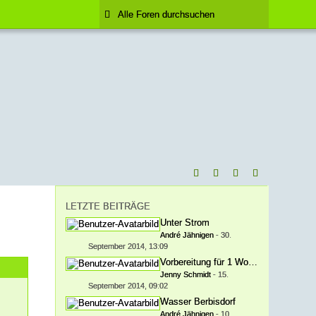
LETZTE BEITRÄGE
Unter Strom
André Jähnigen
-
30.
September 2014, 13:09
Vorbereitung für 1 Woche Natursee
Jenny Schmidt
-
15.
September 2014, 09:02
Wasser Berbisdorf
André Jähnigen
-
10.