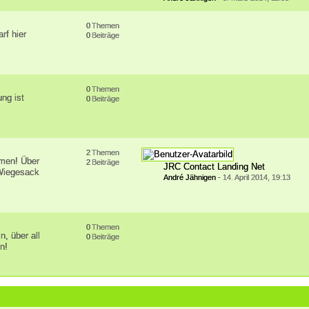
0
Themen
rf hier
0
Beiträge
0
Themen
ung ist
0
Beiträge
2
Themen
emen! Über
2
Beiträge
JRC Contact Landing Net
 Wiegesack
André Jähnigen
-
14. April 2014, 19:13
0
Themen
n, über all
0
Beiträge
n!