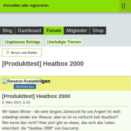
Anmelden oder registrieren
Forum
Blog
Dashboard
Mitglieder
Shop
Ungelesene Beiträge
Unerledigte Themen
Bivvys und Shelter
[Produkttest] Heatbox 2000
André Jähnigen
Administrator
[Produkttest] Heatbox 2000
8. März 2014, 11:03
Wir haben Winter - die wohl längste Jahreszeit für uns Angler! Ihr wollt
unbedingt wieder ans Wasser, aber es ist so verflucht kalt draußen!?
Wer kennt das nicht? Aber jetzt gibt es etwas, das echt das Leben
erleichtert: die "Heatbox 2000" von Gazcamp.